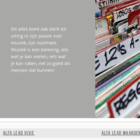
Dit alles komt ook sterk tot
uiting in zijn passie voor
muziek, zijn soulmate.
Muziek is een beleving, iets
wat je kan voelen, iets wat
je kan raken, net zo goed als
mensen dat kunnen!
ALFA LEAD VISIE
ALFA LEAD WAARDE